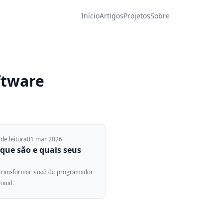
Início
Artigos
Projetos
Sobre
ftware
de leitura
01 mar 2026
 que são e quais seus
transformar você de programador
onal.