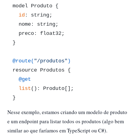
model Produto {

id
: string;

  nome: string;

  preco: float32;

}

@route(
"/produtos"
)
  @get
list
(): Produto[];

}
Nesse exemplo, estamos criando um modelo de produto
e um endpoint para listar todos os produtos (algo bem
similar ao que faríamos em TypeScript ou C#).