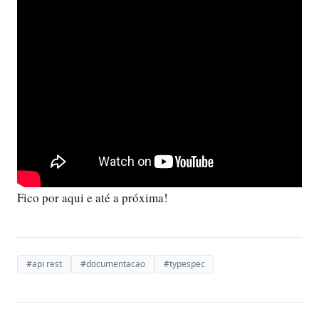
Fico por aqui e até a próxima!
#api rest
#documentacao
#typespec