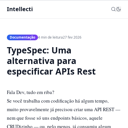
Intellecti
Documentação
4 min de leitura
27 fev 2026
TypeSpec: Uma
alternativa para
especificar APIs Rest
Fala Dev, tudo em riba?
Se você trabalha com codificação há algum tempo,
muito provavelmente já precisou criar uma API REST —
nem que fosse só uns endpoints básicos, aquele
CRUDizinho — ou, pelo menos, já consumiu algum