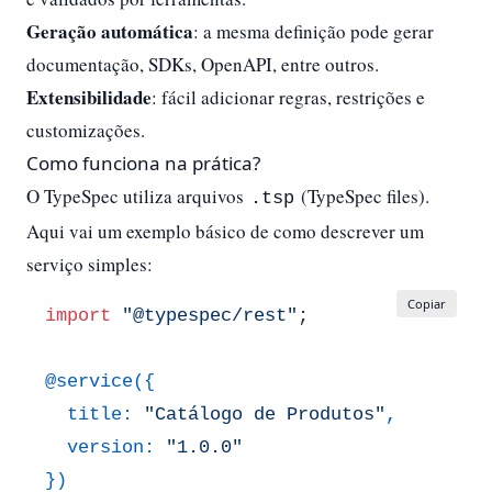
Geração automática
: a mesma definição pode gerar
documentação, SDKs, OpenAPI, entre outros.
Extensibilidade
: fácil adicionar regras, restrições e
customizações.
Como funciona na prática?
O TypeSpec utiliza arquivos
(TypeSpec files).
.tsp
Aqui vai um exemplo básico de como descrever um
serviço simples:
Copiar
import
"@typespec/rest"
;

@service(
{

  title: 
"Catálogo de Produtos"
,

  version: 
"1.0.0"
}
)