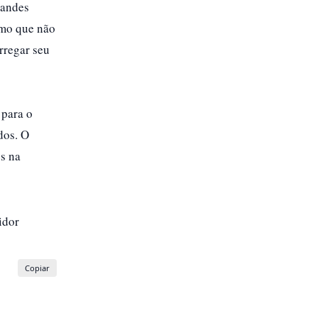
randes
smo que não
rregar seu
 para o
dos. O
s na
idor
Copiar