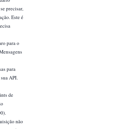
se precisar,
ção.​ Este é
recisa
aro para o
. Mensagens
sas para
 sua API.
ints de
ão
).​
quisição não