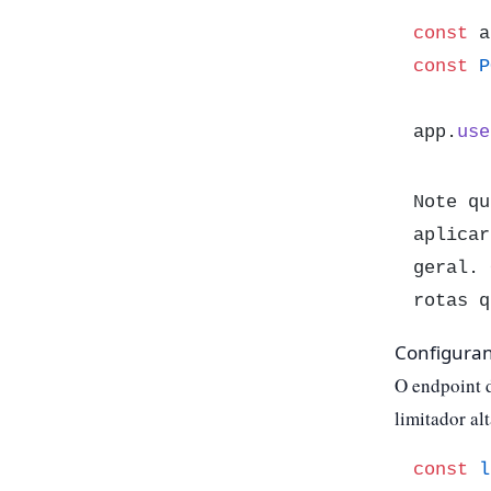
const
 a
const
P
app.
use
Note qu
aplicar
geral. 
rotas q
Configuran
O endpoint d
limitador al
const
l