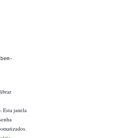
 bem-
librar
. Esta janela
 senha
omatizados.​
uário