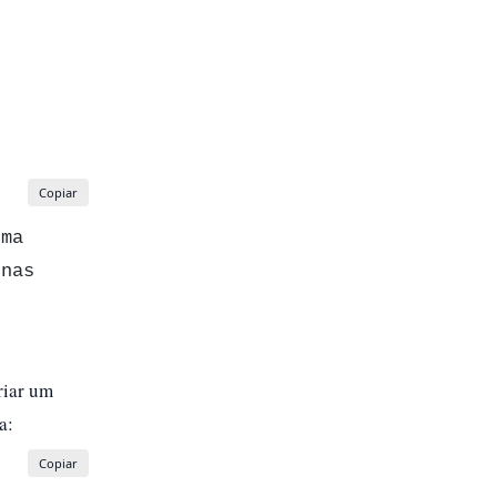
Copiar
ma 
nas 
riar um
a:
Copiar