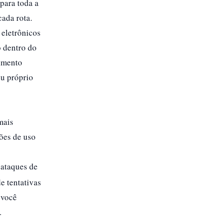
para toda a
ada rota.​
 eletrônicos
o dentro do
cimento
eu próprio
mais
rões de uso
 ataques de
e tentativas
 você
​