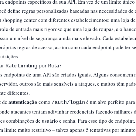
ra endpoints específicos da sua API. Em vez de um limite único 
ocê define regras personalizadas baseadas nas necessidades de c
 shopping center com diferentes estabelecimentos: uma loja de
ole de entrada mais rigoroso que uma loja de roupas, e o banc
ssui um nível de segurança ainda mais elevado. Cada estabele
próprias regras de acesso, assim como cada endpoint pode ter s
uisições.​
ar Rate Limiting por Rota?
s endpoints de uma API são criados iguais. Alguns consomem 
servidor, outros são mais sensíveis a ataques, e muitos têm pad
e diferentes.​
autenticação
t de
como
é um alvo perfeito para
/auth/login
 onde atacantes tentam adivinhar credenciais fazendo milhares d
es combinações de usuário e senha. Para esse tipo de endpoint,
m limite muito restritivo – talvez apenas 5 tentativas por minuto.