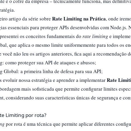
nte e o cofre da empresa – tecnicamente funciona, mas definiti
atégia.​
Rate Limiting na Prática
ceiro artigo da série sobre
, onde irem
gias essenciais para proteger APIs desenvolvidas com Node.js. 
apresentei os conceitos fundamentais do
rate limiting
e impleme
bal, que aplica o mesmo limite uniformemente para todos os en
Se você não leu os artigos anteriores, fica aqui a recomendação de
ng: como proteger sua API de ataques e abusos
;
g Global: a primeira linha de defesa para sua API
;
Rate Limit
 evoluir nossa estratégia e aprender a implementar
bordagem mais sofisticada que permite configurar limites especí
t, considerando suas características únicas de segurança e co
e Limiting por rota?
ing
por rota é uma técnica que permite aplicar diferentes config