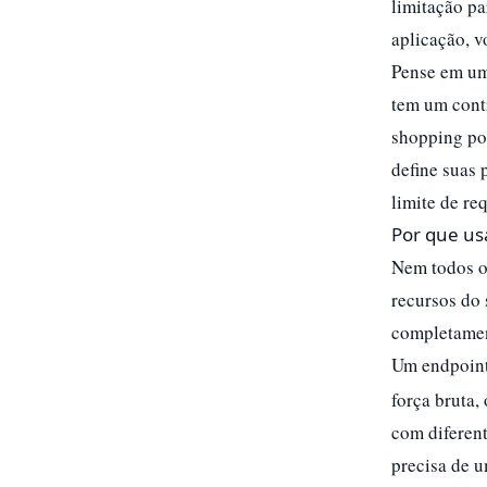
limitação pa
aplicação, v
Pense em um
tem um contr
shopping po
define suas 
limite de req
Por que us
Nem todos o
recursos do 
completament
Um endpoin
força bruta,
com diferent
precisa de u