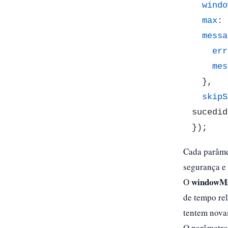
windo
max
: 
messa
err
mes
  },

skipS
sucedid
});
Cada parâme
segurança e 
windowM
O
de tempo rel
tentem novam
O parâmetr