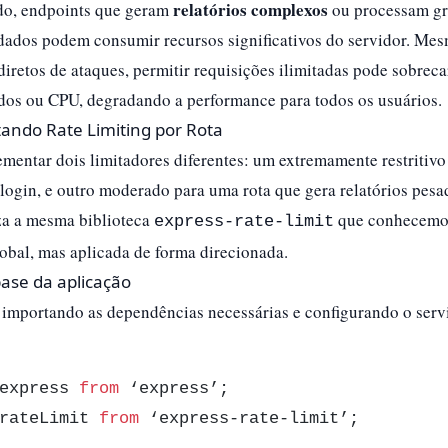
relatórios complexos
ado, endpoints que geram
ou processam g
dados podem consumir recursos significativos do servidor. Me
diretos de ataques, permitir requisições ilimitadas pode sobreca
dos ou CPU, degradando a performance para todos os usuários.​
ndo Rate Limiting por Rota
entar dois limitadores diferentes: um extremamente restritivo
login, e outro moderado para uma rota que gera relatórios pesa
za a mesma biblioteca
que conhecemo
express-rate-limit
lobal, mas aplicada de forma direcionada.
base da aplicação
mportando as dependências necessárias e configurando o serv
express 
from
rateLimit 
from
 ‘express-rate-limit’;
