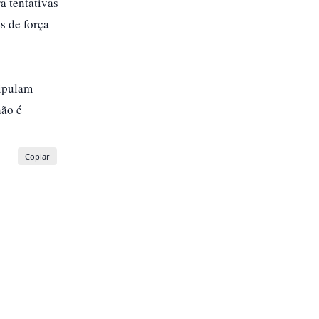
a tentativas
s de força
nipulam
não é
Copiar