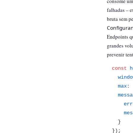
consome uma 
falhadas – 
bruta sem pe
Configuran
Endpoints q
grandes volu
prevenir ten
const
h
windo
max
: 
messa
err
mes
  }

});