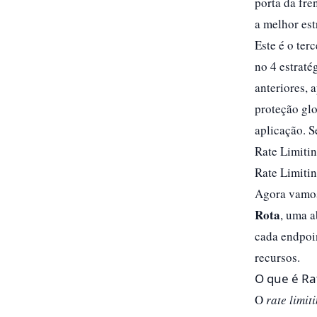
porta da fre
a melhor estr
Este é o ter
no 4 estraté
anteriores, 
proteção glo
aplicação.​ 
Rate Limiti
Rate Limitin
Agora vamos
Rota
, uma a
cada endpoin
recursos.​
O que é Rat
O
rate limit