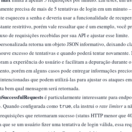
amente precisa de mais de 5 tentativas de login em um minuto – 
e esqueceu a senha e deveria usar a funcionalidade de recupera
tante restritivo, porém vale ressaltar que é um exemplo, você p
luxo de requisições recebidas por sua API e ajustar esse limite.
ersonalizada retorna um objeto JSON informativo, deixando cl
 houve excesso de tentativas e quando poderá tentar novamente
ram a experiência do usuário e facilitam a depuração durante o
ento, porém em alguns casos pode entregar informações precio
intencionadas que podem utilizá-las para ajustar os ataques em
lita bem qual mensagem será retornada.
pSuccessfulRequests
é particularmente interessante para endpo
o. Quando configurada como
, ela instrui o
rate limiter
a n
true
 requisições que retornaram sucesso (status HTTP menor que 400
ca que se um usuário fizer uma tentativa de login válida, essa re