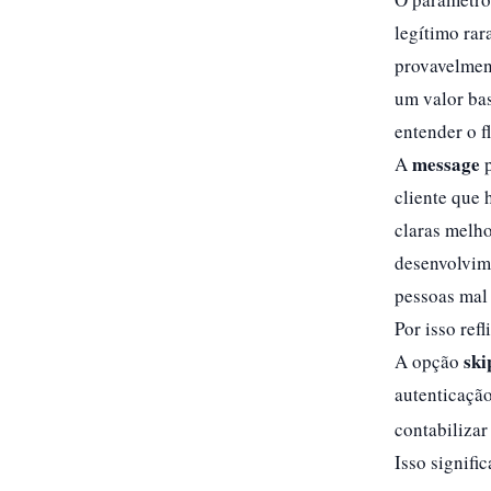
legítimo rar
provavelment
um valor bas
entender o f
message
A
p
cliente que
claras melho
desenvolvim
pessoas mal 
Por isso ref
ski
A opção
autenticaçã
contabilizar
Isso signifi