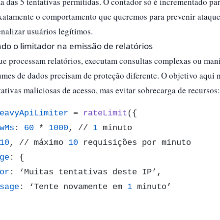
das 5 tentativas permitidas. O contador só é incrementado par
exatamente o comportamento que queremos para prevenir ataque
nalizar usuários legítimos.​
do o limitador na emissão de relatórios
ue processam relatórios, executam consultas complexas ou ma
mes de dados precisam de proteção diferente. O objetivo aqui 
tativas maliciosas de acesso, mas evitar sobrecarga de recursos:
eavyApiLimiter
 = 
rateLimit
({

wMs
: 
60
 * 
1000
, // 
1
 minuto

10
, // máximo 
10
 requisições por minuto

ge
: {

or
: ‘Muitas tentativas deste IP’,

sage
: ‘Tente novamente em 
1
 minuto’
