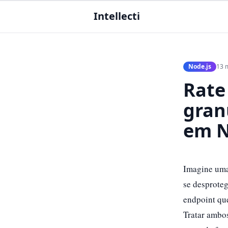
Intellecti
Node.js
13 m
Rate
gran
em N
Imagine uma
se desproteg
endpoint que
Tratar ambo