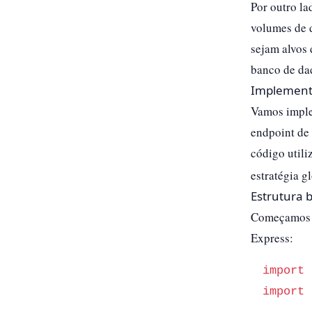
Por outro l
volumes de 
sejam alvos 
banco de da
Implementa
Vamos implem
endpoint de 
código utili
estratégia g
Estrutura 
Começamos i
Express:
import
 
import
 