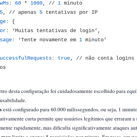
wMs
: 
60
 * 
1000
, // 
1
 minuto

5
, // apenas 
5
 tentativas por IP

ge
: {

or
: ‘Muitas tentativas de login’,

sage
: ‘Tente novamente em 
1
 minuto’

uccessfulRequests
: 
true
, // não conta logins
os

tro desta configuração foi cuidadosamente escolhido para equi
usabilidade.​
s
está configurado para 60.000 milissegundos, ou seja, 1 minuto
ativamente curta permite que usuários legítimos que erraram a
ente rapidamente, mas dificulta significativamente ataques aut
max
o
limita a apenas 5 requisições por minuto. Em teses, um us