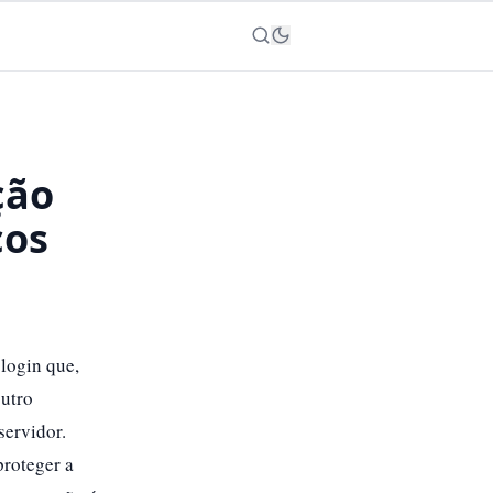
ção
cos
login que,
outro
servidor.
roteger a