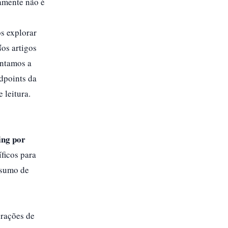
vamente não é
os explorar
Nos artigos
ntamos a
dpoints da
 leitura.
ing por
ficos para
nsumo de
urações de